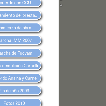
cuerdo con CCU
Otorgamiento del préstamo
omienzo de obra
archa IMM 2007
archa de Fucvam
 demolición Carnelli
rdo Ansina y Carnelli
Fin de año 2009
Recibimos
a
Fotos 2010