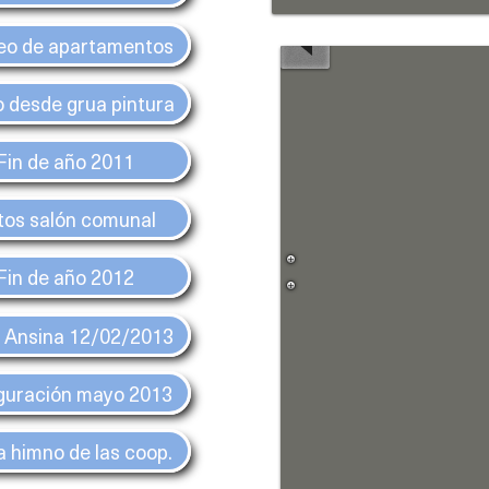
Ramón
Fratti
eo de apartamentos
integrante
de
o desde grua pintura
Fucvam
y
Fin de año 2011
a
tos salón comunal
Paula
Pimentel,
Fin de año 2012
profesora
de
e Ansina 12/02/2013
planificación
urbana
guración mayo 2013
en
la
a himno de las coop.
Universidad