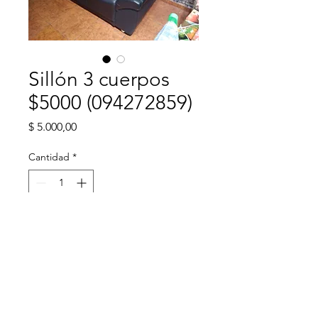
Sillón 3 cuerpos
$5000 (094272859)
Precio
$ 5.000,00
Cantidad
*
Agregar al carrito
Sillón 3 cuerpos $ 5.000    tel.: 
094272859    Fátima 